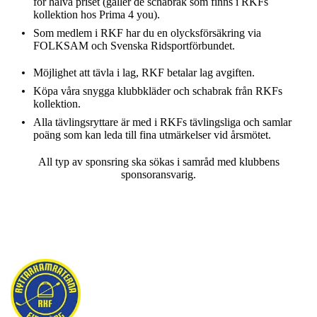
för halva priset (gäller de schabrak som finns i RKFs
kollektion hos Prima 4 you).
Som medlem i RKF har du en olycksförsäkring via
FOLKSAM och Svenska Ridsportförbundet.
Möjlighet att tävla i lag, RKF betalar lag avgiften.
Köpa våra snygga klubbkläder och schabrak från RKFs
kollektion.
Alla tävlingsryttare är med i RKFs tävlingsliga och samlar
poäng som kan leda till fina utmärkelser vid årsmötet.
All typ av sponsring ska sökas i samråd med klubbens
sponsoransvarig.