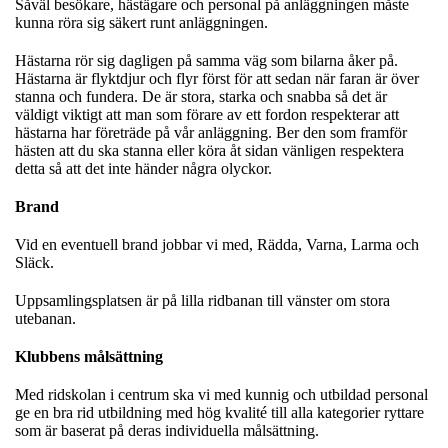
Såväl besökare, hästägare och personal på anläggningen måste
kunna röra sig säkert runt anläggningen.
Hästarna rör sig dagligen på samma väg som bilarna åker på.
Hästarna är flyktdjur och flyr först för att sedan när faran är över
stanna och fundera. De är stora, starka och snabba så det är
väldigt viktigt att man som förare av ett fordon respekterar att
hästarna har företräde på vår anläggning. Ber den som framför
hästen att du ska stanna eller köra åt sidan vänligen respektera
detta så att det inte händer några olyckor.
Brand
Vid en eventuell brand jobbar vi med, Rädda, Varna, Larma och
Släck.
Uppsamlingsplatsen är på lilla ridbanan till vänster om stora
utebanan.
Klubbens målsättning
Med ridskolan i centrum ska vi med kunnig och utbildad personal
ge en bra rid utbildning med hög kvalité till alla kategorier ryttare
som är baserat på deras individuella målsättning.