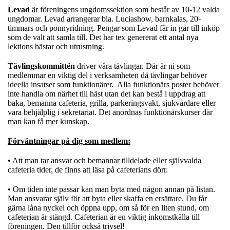
Levad
är föreningens ungdomssektion som består av 10-12 valda
ungdomar. Levad arrangerar bla. Luciashow, barnkalas, 20-
timmars och ponnyridning. Pengar som Levad får in går till inköp
som de valt att samla till. Det har tex genererat ett antal nya
lektions hästar och utrustning.
T
ävlingskommittén
driver våra tävlingar. Där är ni som
medlemmar en viktig del i verksamheten då tävlingar behöver
ideella insatser som funktionärer. Alla funktionärs poster behöver
inte handla om närhet till häst utan det kan bestå i uppdrag att
baka, bemanna cafeteria, grilla, parkeringsvakt, sjukvårdare eller
vara behjälplig i sekretariat. Det anordnas funktionärskurser där
man kan få mer kunskap.
Förväntningar på dig som medlem:
• Att man tar ansvar och bemannar tilldelade eller självvalda
cafeteria tider, de finns att läsa på cafeterians dörr.
• Om tiden inte passar kan man byta med någon annan på listan.
Man ansvarar själv för att byta eller skaffa en ersättare. Du får
gärna låna nyckel och öppna upp, om så för en liten stund, om
cafeterian är stängd. Cafeterian är en viktig inkomstkälla till
föreningen. Den tillför också trivsel!