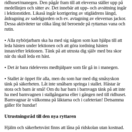
ridhuset/manegen. Den pågår fram till att eleverna ställer upp på
medellinjen och sitter av. Det innebär att upp- och avsittning ingår
i lektionstiden. Likaså ingår korrigering av stiglädrens längd,
åtdragning av sadelgjorden och ev. avtagning av elevernas jackor.
Dessa aktiviteter tar olika lång tid beroende på ryttarnas vana och
rutin.
• Alla nybörjarbarn ska ha med sig någon som kan hjälpa till att
leda hästen under lektionen och att göra iordning hästen
innan/efter lektionen. Tänk på att utrusta dig själv med bra skor
när du skall leda en häst.
• Det är bara ridelevens medhjälpare som får gå in i manegen.
• Stallet är öppet för alla, men du som har med dig småsyskon
tänk på säkerheten. Låt inte småbarn springa i stallet. Hästar är
stora och barn är små! Om du har barn i barnvagn tänk på att inte
ha med barnvagnen i stallgångarna eller i gången ned till ridhuset.
Barnvagnar är välkomna på läktarna och i cafeterian! Detsamma
gäller för hundar!
Utrustningsråd till den nya ryttaren
Hjälm och säkerhetsväst finns att låna på ridskolan utan kostnad.