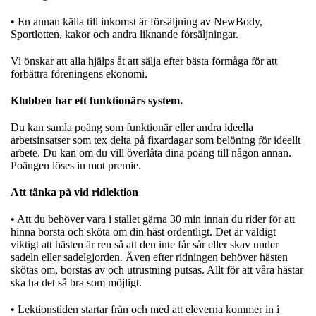
• En annan källa till inkomst är försäljning av NewBody,
Sportlotten, kakor och andra liknande försäljningar.
Vi önskar att alla hjälps åt att sälja efter bästa förmåga för att
förbättra föreningens ekonomi.
Klubben har ett funktionärs system.
Du kan samla poäng som funktionär eller andra ideella
arbetsinsatser som tex delta på fixardagar som belöning för ideellt
arbete. Du kan om du vill överlåta dina poäng till någon annan.
Poängen löses in mot premie.
Att tänka på vid ridlektion
• Att du behöver vara i stallet gärna 30 min innan du rider för att
hinna borsta och sköta om din häst ordentligt. Det är väldigt
viktigt att hästen är ren så att den inte får sår eller skav under
sadeln eller sadelgjorden. Även efter ridningen behöver hästen
skötas om, borstas av och utrustning putsas. Allt för att våra hästar
ska ha det så bra som möjligt.
• Lektionstiden startar från och med att eleverna kommer in i