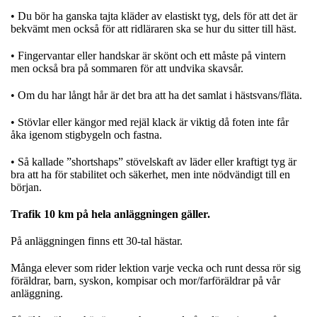
• Du bör ha ganska tajta kläder av elastiskt tyg, dels för att det är
bekvämt men också för att ridläraren ska se hur du sitter till häst.
• Fingervantar eller handskar är skönt och ett måste på vintern
men också bra på sommaren för att undvika skavsår.
• Om du har långt hår är det bra att ha det samlat i hästsvans/fläta.
• Stövlar eller kängor med rejäl klack är viktig då foten inte får
åka igenom stigbygeln och fastna.
• Så kallade ”shortshaps” stövelskaft av läder eller kraftigt tyg är
bra att ha för stabilitet och säkerhet, men inte nödvändigt till en
början.
Trafik 10 km på hela anläggningen gäller.
På anläggningen finns ett 30-tal hästar.
Många elever som rider lektion varje vecka och runt dessa rör sig
föräldrar, barn, syskon, kompisar och mor/farföräldrar på vår
anläggning.